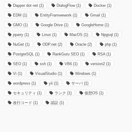
Dapper dot net
(1)
DialogFlow
(1)
Docker
(1)
EDM
(1)
EntityFramwework
(1)
Gmail
(1)
GMO
(1)
Google Drive
(1)
GoogleHome
(1)
jquery
(1)
Linux
(1)
MacOS
(1)
Npgsql
(1)
NuGet
(1)
ODP.net
(2)
Oracle
(2)
php
(1)
PostgreSQL
(1)
RankGuru SEO
(1)
RSA
(1)
SEO
(1)
ssh
(1)
VB6
(1)
version2
(1)
Vi
(1)
VisualStudio
(1)
Windows
(1)
wordpress
(1)
yii
(1)
サーバ
(1)
セキュリティ
(1)
ランク
(1)
仮想OS
(1)
改行コード
(1)
認証
(1)