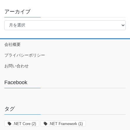
アーカイブ
ア
ー
カ
イ
会社概要
ブ
プライバシーポリシー
お問い合わせ
Facebook
タグ
.NET Core
(2)
.NET Framework
(1)