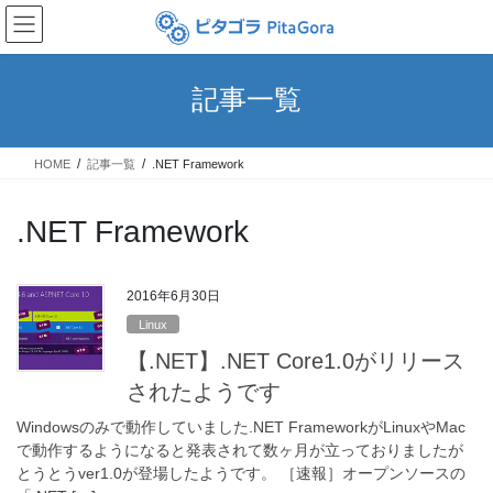
コ
ナ
ン
ビ
テ
ゲ
ン
ー
記事一覧
ツ
シ
へ
ョ
ス
ン
HOME
記事一覧
.NET Framework
キ
に
ッ
移
プ
動
.NET Framework
2016年6月30日
Linux
【.NET】.NET Core1.0がリリース
されたようです
Windowsのみで動作していました.NET FrameworkがLinuxやMac
で動作するようになると発表されて数ヶ月が立っておりましたが
とうとうver1.0が登場したようです。 ［速報］オープンソースの