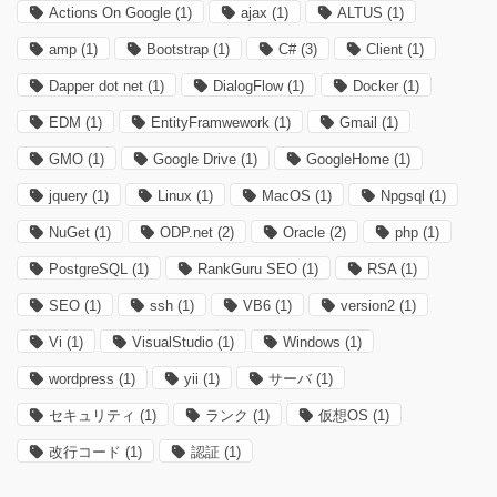
Actions On Google
(1)
ajax
(1)
ALTUS
(1)
amp
(1)
Bootstrap
(1)
C#
(3)
Client
(1)
Dapper dot net
(1)
DialogFlow
(1)
Docker
(1)
EDM
(1)
EntityFramwework
(1)
Gmail
(1)
GMO
(1)
Google Drive
(1)
GoogleHome
(1)
jquery
(1)
Linux
(1)
MacOS
(1)
Npgsql
(1)
NuGet
(1)
ODP.net
(2)
Oracle
(2)
php
(1)
PostgreSQL
(1)
RankGuru SEO
(1)
RSA
(1)
SEO
(1)
ssh
(1)
VB6
(1)
version2
(1)
Vi
(1)
VisualStudio
(1)
Windows
(1)
wordpress
(1)
yii
(1)
サーバ
(1)
セキュリティ
(1)
ランク
(1)
仮想OS
(1)
改行コード
(1)
認証
(1)