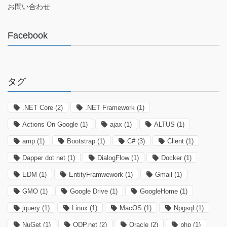
お問い合わせ
Facebook
タグ
.NET Core
(2)
.NET Framework
(1)
Actions On Google
(1)
ajax
(1)
ALTUS
(1)
amp
(1)
Bootstrap
(1)
C#
(3)
Client
(1)
Dapper dot net
(1)
DialogFlow
(1)
Docker
(1)
EDM
(1)
EntityFramwework
(1)
Gmail
(1)
GMO
(1)
Google Drive
(1)
GoogleHome
(1)
jquery
(1)
Linux
(1)
MacOS
(1)
Npgsql
(1)
NuGet
(1)
ODP.net
(2)
Oracle
(2)
php
(1)