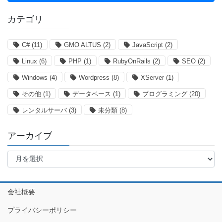
カテゴリ
C#
(11)
GMO ALTUS
(2)
JavaScript
(2)
Linux
(6)
PHP
(1)
RubyOnRails
(2)
SEO
(2)
Windows
(4)
Wordpress
(8)
XServer
(1)
その他
(1)
データベース
(1)
プログラミング
(20)
レンタルサーバ
(3)
未分類
(8)
アーカイブ
ア
ー
カ
イ
会社概要
ブ
プライバシーポリシー