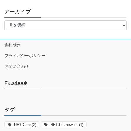
アーカイブ
ア
ー
カ
イ
会社概要
ブ
プライバシーポリシー
お問い合わせ
Facebook
タグ
.NET Core
(2)
.NET Framework
(1)