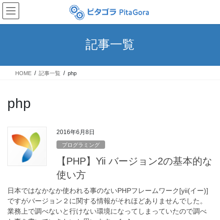
コ
ナ
ン
ビ
テ
ゲ
ン
ー
記事一覧
ツ
シ
へ
ョ
ス
ン
HOME
記事一覧
php
キ
に
ッ
移
プ
動
php
2016年6月8日
プログラミング
【PHP】Yii バージョン2の基本的な
使い方
日本ではなかなか使われる事のないPHPフレームワーク[yii(イー)]
ですがバージョン２に関する情報がそれほどありませんでした。
業務上で調べないと行けない環境になってしまっていたので調べ