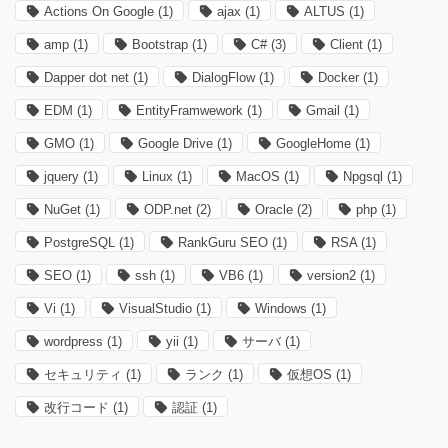
Actions On Google
(1)
ajax
(1)
ALTUS
(1)
amp
(1)
Bootstrap
(1)
C#
(3)
Client
(1)
Dapper dot net
(1)
DialogFlow
(1)
Docker
(1)
EDM
(1)
EntityFramwework
(1)
Gmail
(1)
GMO
(1)
Google Drive
(1)
GoogleHome
(1)
jquery
(1)
Linux
(1)
MacOS
(1)
Npgsql
(1)
NuGet
(1)
ODP.net
(2)
Oracle
(2)
php
(1)
PostgreSQL
(1)
RankGuru SEO
(1)
RSA
(1)
SEO
(1)
ssh
(1)
VB6
(1)
version2
(1)
Vi
(1)
VisualStudio
(1)
Windows
(1)
wordpress
(1)
yii
(1)
サーバ
(1)
セキュリティ
(1)
ランク
(1)
仮想OS
(1)
改行コード
(1)
認証
(1)