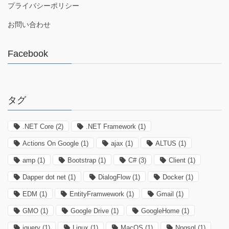
プライバシーポリシー
お問い合わせ
Facebook
タグ
.NET Core
(2)
.NET Framework
(1)
Actions On Google
(1)
ajax
(1)
ALTUS
(1)
amp
(1)
Bootstrap
(1)
C#
(3)
Client
(1)
Dapper dot net
(1)
DialogFlow
(1)
Docker
(1)
EDM
(1)
EntityFramwework
(1)
Gmail
(1)
GMO
(1)
Google Drive
(1)
GoogleHome
(1)
jquery
(1)
Linux
(1)
MacOS
(1)
Npgsql
(1)