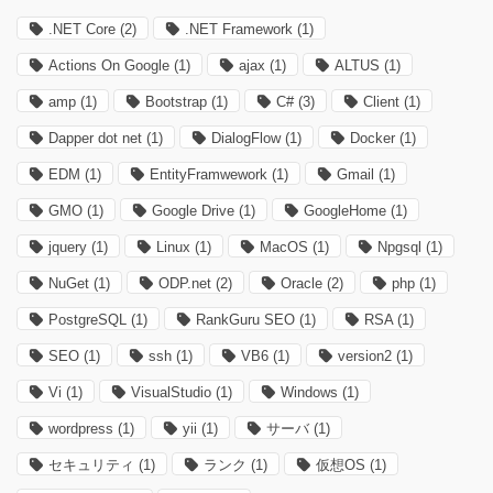
.NET Core
(2)
.NET Framework
(1)
Actions On Google
(1)
ajax
(1)
ALTUS
(1)
amp
(1)
Bootstrap
(1)
C#
(3)
Client
(1)
Dapper dot net
(1)
DialogFlow
(1)
Docker
(1)
EDM
(1)
EntityFramwework
(1)
Gmail
(1)
GMO
(1)
Google Drive
(1)
GoogleHome
(1)
jquery
(1)
Linux
(1)
MacOS
(1)
Npgsql
(1)
NuGet
(1)
ODP.net
(2)
Oracle
(2)
php
(1)
PostgreSQL
(1)
RankGuru SEO
(1)
RSA
(1)
SEO
(1)
ssh
(1)
VB6
(1)
version2
(1)
Vi
(1)
VisualStudio
(1)
Windows
(1)
wordpress
(1)
yii
(1)
サーバ
(1)
セキュリティ
(1)
ランク
(1)
仮想OS
(1)