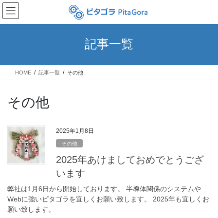
コ
ナ
ン
ビ
テ
ゲ
ン
ー
記事一覧
ツ
シ
へ
ョ
ス
ン
HOME
記事一覧
その他
キ
に
ッ
移
プ
動
その他
2025年1月8日
その他
2025年あけましておめでとうござ
います
弊社は1月6日から開始しております。 半導体関係のシステムや
Webに強いピタゴラを宜しくお願い致します。 2025年も宜しくお
願い致します。