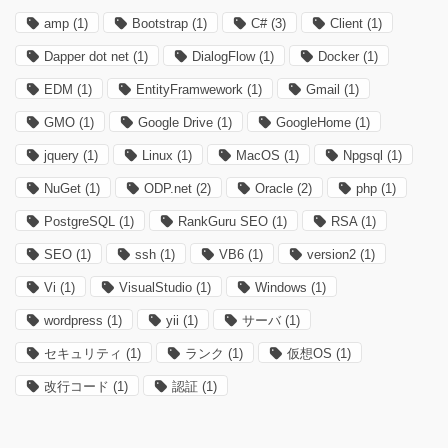
amp
(1)
Bootstrap
(1)
C#
(3)
Client
(1)
Dapper dot net
(1)
DialogFlow
(1)
Docker
(1)
EDM
(1)
EntityFramwework
(1)
Gmail
(1)
GMO
(1)
Google Drive
(1)
GoogleHome
(1)
jquery
(1)
Linux
(1)
MacOS
(1)
Npgsql
(1)
NuGet
(1)
ODP.net
(2)
Oracle
(2)
php
(1)
PostgreSQL
(1)
RankGuru SEO
(1)
RSA
(1)
SEO
(1)
ssh
(1)
VB6
(1)
version2
(1)
Vi
(1)
VisualStudio
(1)
Windows
(1)
wordpress
(1)
yii
(1)
サーバ
(1)
セキュリティ
(1)
ランク
(1)
仮想OS
(1)
改行コード
(1)
認証
(1)