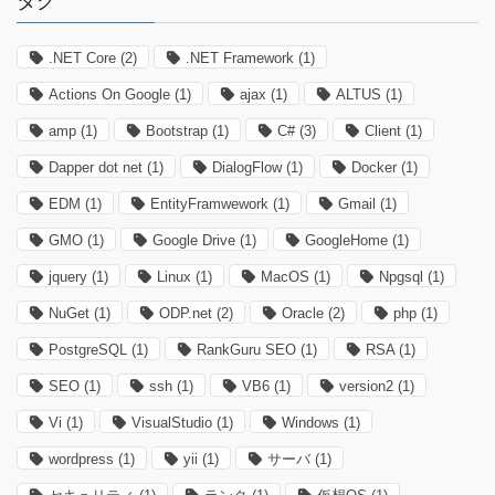
タグ
.NET Core
(2)
.NET Framework
(1)
Actions On Google
(1)
ajax
(1)
ALTUS
(1)
amp
(1)
Bootstrap
(1)
C#
(3)
Client
(1)
Dapper dot net
(1)
DialogFlow
(1)
Docker
(1)
EDM
(1)
EntityFramwework
(1)
Gmail
(1)
GMO
(1)
Google Drive
(1)
GoogleHome
(1)
jquery
(1)
Linux
(1)
MacOS
(1)
Npgsql
(1)
NuGet
(1)
ODP.net
(2)
Oracle
(2)
php
(1)
PostgreSQL
(1)
RankGuru SEO
(1)
RSA
(1)
SEO
(1)
ssh
(1)
VB6
(1)
version2
(1)
Vi
(1)
VisualStudio
(1)
Windows
(1)
wordpress
(1)
yii
(1)
サーバ
(1)