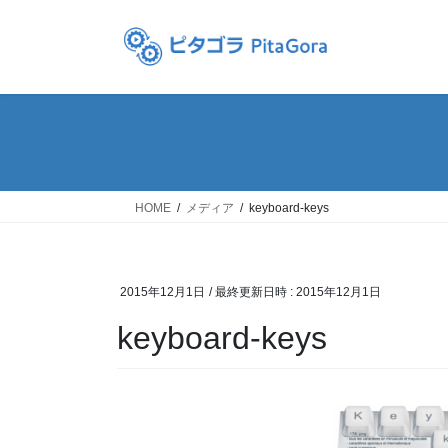
コ
ナ
ン
ビ
テ
ゲ
ン
ー
ツ
シ
へ
ョ
ス
ン
キ
に
ッ
移
HOME
メディア
keyboard-keys
プ
動
2015年12月1日
/ 最終更新日時 :
2015年12月1日
keyboard-keys