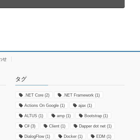
わせ
タグ
.NET Core
(2)
.NET Framework
(1)
Actions On Google
(1)
ajax
(1)
ALTUS
(1)
amp
(1)
Bootstrap
(1)
C#
(3)
Client
(1)
Dapper dot net
(1)
DialogFlow
(1)
Docker
(1)
EDM
(1)