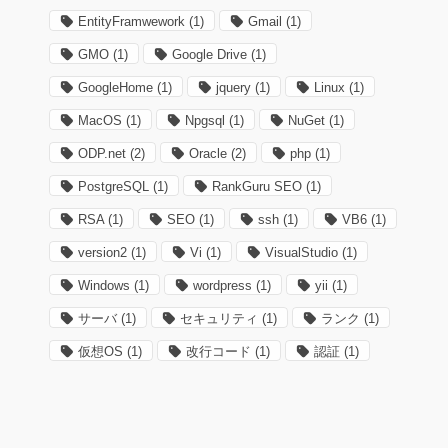
EntityFramwework
(1)
Gmail
(1)
GMO
(1)
Google Drive
(1)
GoogleHome
(1)
jquery
(1)
Linux
(1)
MacOS
(1)
Npgsql
(1)
NuGet
(1)
ODP.net
(2)
Oracle
(2)
php
(1)
PostgreSQL
(1)
RankGuru SEO
(1)
RSA
(1)
SEO
(1)
ssh
(1)
VB6
(1)
version2
(1)
Vi
(1)
VisualStudio
(1)
Windows
(1)
wordpress
(1)
yii
(1)
サーバ
(1)
セキュリティ
(1)
ランク
(1)
仮想OS
(1)
改行コード
(1)
認証
(1)