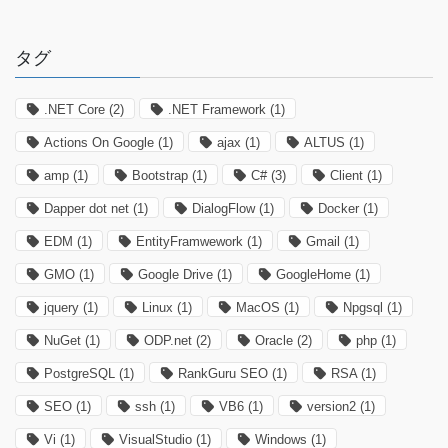
タグ
.NET Core
(2)
.NET Framework
(1)
Actions On Google
(1)
ajax
(1)
ALTUS
(1)
amp
(1)
Bootstrap
(1)
C#
(3)
Client
(1)
Dapper dot net
(1)
DialogFlow
(1)
Docker
(1)
EDM
(1)
EntityFramwework
(1)
Gmail
(1)
GMO
(1)
Google Drive
(1)
GoogleHome
(1)
jquery
(1)
Linux
(1)
MacOS
(1)
Npgsql
(1)
NuGet
(1)
ODP.net
(2)
Oracle
(2)
php
(1)
PostgreSQL
(1)
RankGuru SEO
(1)
RSA
(1)
SEO
(1)
ssh
(1)
VB6
(1)
version2
(1)
Vi
(1)
VisualStudio
(1)
Windows
(1)