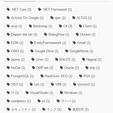
.NET Core
(2)
.NET Framework
(1)
Actions On Google
(1)
ajax
(1)
ALTUS
(1)
amp
(1)
Bootstrap
(1)
C#
(3)
Client
(1)
Dapper dot net
(1)
DialogFlow
(1)
Docker
(1)
EDM
(1)
EntityFramwework
(1)
Gmail
(1)
GMO
(1)
Google Drive
(1)
GoogleHome
(1)
jquery
(1)
Linux
(1)
MacOS
(1)
Npgsql
(1)
NuGet
(1)
ODP.net
(2)
Oracle
(2)
php
(1)
PostgreSQL
(1)
RankGuru SEO
(1)
RSA
(1)
SEO
(1)
ssh
(1)
VB6
(1)
version2
(1)
Vi
(1)
VisualStudio
(1)
Windows
(1)
wordpress
(1)
yii
(1)
サーバ
(1)
セキュリティ
(1)
ランク
(1)
仮想OS
(1)