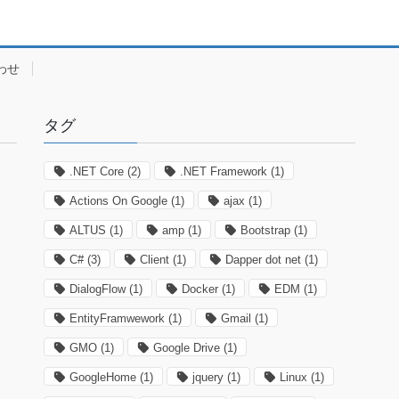
わせ
タグ
.NET Core
(2)
.NET Framework
(1)
Actions On Google
(1)
ajax
(1)
ALTUS
(1)
amp
(1)
Bootstrap
(1)
C#
(3)
Client
(1)
Dapper dot net
(1)
DialogFlow
(1)
Docker
(1)
EDM
(1)
EntityFramwework
(1)
Gmail
(1)
GMO
(1)
Google Drive
(1)
GoogleHome
(1)
jquery
(1)
Linux
(1)