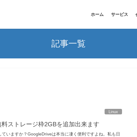
ホーム
サービス
記事一覧
Linux
ve】無料ストレージ枠2GBを追加出来ます
使用していますか？GoogleDriveは本当に凄く便利ですよね。私も日