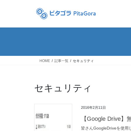
コ
ナ
ン
ビ
テ
ゲ
ン
ー
ツ
シ
へ
ョ
ス
ン
キ
に
ッ
移
HOME
記事一覧
セキュリティ
プ
動
セキュリティ
2016年2月11日
【Google Dri
皆さんGoogleDriveを