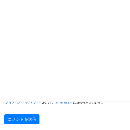
名前
※
メール
※
サイト
このサイトは reCAPTCHA によって保護されており、Google の
プ
ライバシーポリシー
および
利用規約
に適用されます。