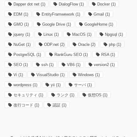
Dapper dot net
(1)
DialogFlow
(1)
Docker
(1)
EDM
(1)
EntityFramwework
(1)
Gmail
(1)
GMO
(1)
Google Drive
(1)
GoogleHome
(1)
jquery
(1)
Linux
(1)
MacOS
(1)
Npgsql
(1)
NuGet
(1)
ODP.net
(2)
Oracle
(2)
php
(1)
PostgreSQL
(1)
RankGuru SEO
(1)
RSA
(1)
SEO
(1)
ssh
(1)
VB6
(1)
version2
(1)
Vi
(1)
VisualStudio
(1)
Windows
(1)
wordpress
(1)
yii
(1)
サーバ
(1)
セキュリティ
(1)
ランク
(1)
仮想OS
(1)
改行コード
(1)
認証
(1)