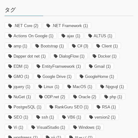
タグ
.NET Core
(2)
.NET Framework
(1)
Actions On Google
(1)
ajax
(1)
ALTUS
(1)
amp
(1)
Bootstrap
(1)
C#
(3)
Client
(1)
Dapper dot net
(1)
DialogFlow
(1)
Docker
(1)
EDM
(1)
EntityFramwework
(1)
Gmail
(1)
GMO
(1)
Google Drive
(1)
GoogleHome
(1)
jquery
(1)
Linux
(1)
MacOS
(1)
Npgsql
(1)
NuGet
(1)
ODP.net
(2)
Oracle
(2)
php
(1)
PostgreSQL
(1)
RankGuru SEO
(1)
RSA
(1)
SEO
(1)
ssh
(1)
VB6
(1)
version2
(1)
Vi
(1)
VisualStudio
(1)
Windows
(1)
wordpress
(1)
yii
(1)
サーバ
(1)