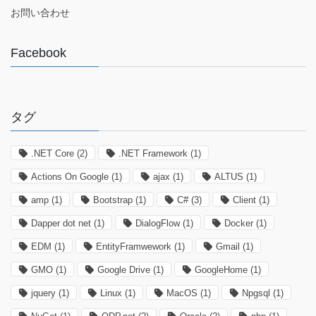
お問い合わせ
Facebook
タグ
.NET Core
(2)
.NET Framework
(1)
Actions On Google
(1)
ajax
(1)
ALTUS
(1)
amp
(1)
Bootstrap
(1)
C#
(3)
Client
(1)
Dapper dot net
(1)
DialogFlow
(1)
Docker
(1)
EDM
(1)
EntityFramwework
(1)
Gmail
(1)
GMO
(1)
Google Drive
(1)
GoogleHome
(1)
jquery
(1)
Linux
(1)
MacOS
(1)
Npgsql
(1)