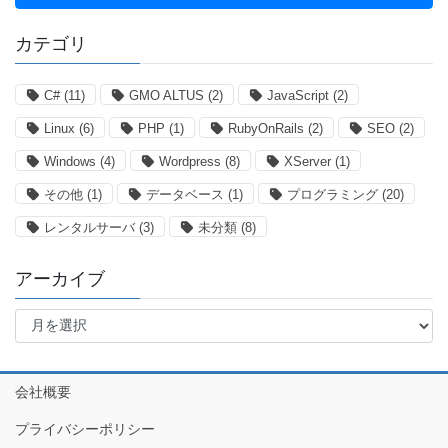
カテゴリ
C#
(11)
GMO ALTUS
(2)
JavaScript
(2)
Linux
(6)
PHP
(1)
RubyOnRails
(2)
SEO
(2)
Windows
(4)
Wordpress
(8)
XServer
(1)
その他
(1)
データベース
(1)
プログラミング
(20)
レンタルサーバ
(3)
未分類
(8)
アーカイブ
ア
ー
カ
イ
会社概要
ブ
プライバシーポリシー