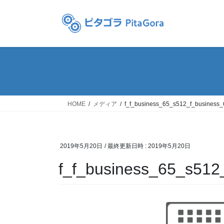
コ
ナ
ン
ビ
テ
ゲ
ン
ー
ツ
シ
へ
ョ
ス
ン
キ
に
ッ
移
HOME
メディア
f_f_business_65_s512_f_business
プ
動
2019年5月20日
/ 最終更新日時 :
2019年5月20日
f_f_business_65_s512