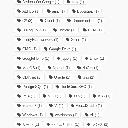
Actions On Google
(1)
ajax
(1)
ALTUS
(1)
amp
(1)
Bootstrap
(1)
C#
(3)
Client
(1)
Dapper dot net
(1)
DialogFlow
(1)
Docker
(1)
EDM
(1)
EntityFramwework
(1)
Gmail
(1)
GMO
(1)
Google Drive
(1)
GoogleHome
(1)
jquery
(1)
Linux
(1)
MacOS
(1)
Npgsql
(1)
NuGet
(1)
ODP.net
(2)
Oracle
(2)
php
(1)
PostgreSQL
(1)
RankGuru SEO
(1)
RSA
(1)
SEO
(1)
ssh
(1)
VB6
(1)
version2
(1)
Vi
(1)
VisualStudio
(1)
Windows
(1)
wordpress
(1)
yii
(1)
サーバ
(1)
セキュリティ
(1)
ランク
(1)