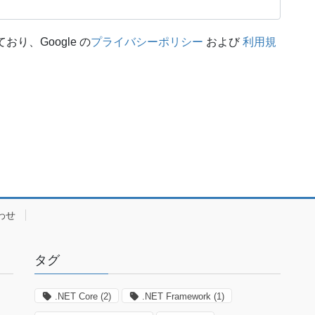
おり、Google の
プライバシーポリシー
および
利用規
わせ
タグ
.NET Core
(2)
.NET Framework
(1)