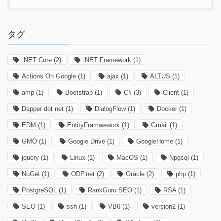
タグ
.NET Core
(2)
.NET Framework
(1)
Actions On Google
(1)
ajax
(1)
ALTUS
(1)
amp
(1)
Bootstrap
(1)
C#
(3)
Client
(1)
Dapper dot net
(1)
DialogFlow
(1)
Docker
(1)
EDM
(1)
EntityFramwework
(1)
Gmail
(1)
GMO
(1)
Google Drive
(1)
GoogleHome
(1)
jquery
(1)
Linux
(1)
MacOS
(1)
Npgsql
(1)
NuGet
(1)
ODP.net
(2)
Oracle
(2)
php
(1)
PostgreSQL
(1)
RankGuru SEO
(1)
RSA
(1)
SEO
(1)
ssh
(1)
VB6
(1)
version2
(1)