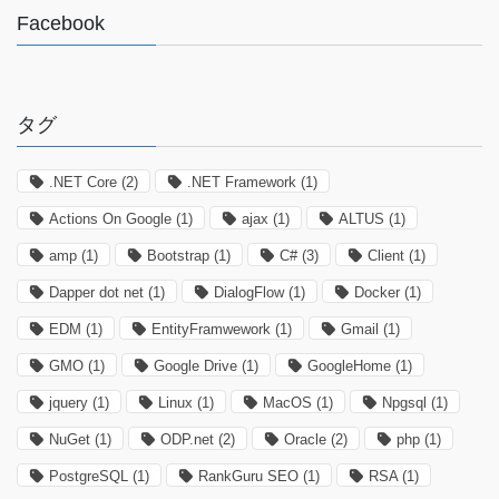
Facebook
タグ
.NET Core
(2)
.NET Framework
(1)
Actions On Google
(1)
ajax
(1)
ALTUS
(1)
amp
(1)
Bootstrap
(1)
C#
(3)
Client
(1)
Dapper dot net
(1)
DialogFlow
(1)
Docker
(1)
EDM
(1)
EntityFramwework
(1)
Gmail
(1)
GMO
(1)
Google Drive
(1)
GoogleHome
(1)
jquery
(1)
Linux
(1)
MacOS
(1)
Npgsql
(1)
NuGet
(1)
ODP.net
(2)
Oracle
(2)
php
(1)
PostgreSQL
(1)
RankGuru SEO
(1)
RSA
(1)