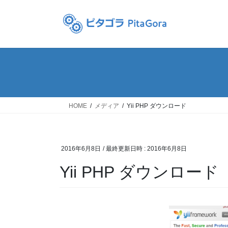
コ
ナ
ン
ビ
テ
ゲ
ン
ー
ツ
シ
へ
ョ
ス
ン
キ
に
ッ
移
HOME
メディア
Yii PHP ダウンロード
プ
動
2016年6月8日
/ 最終更新日時 :
2016年6月8日
Yii PHP ダウンロード