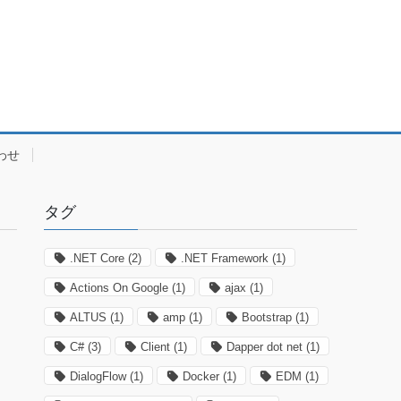
わせ
タグ
.NET Core
(2)
.NET Framework
(1)
Actions On Google
(1)
ajax
(1)
ALTUS
(1)
amp
(1)
Bootstrap
(1)
C#
(3)
Client
(1)
Dapper dot net
(1)
DialogFlow
(1)
Docker
(1)
EDM
(1)