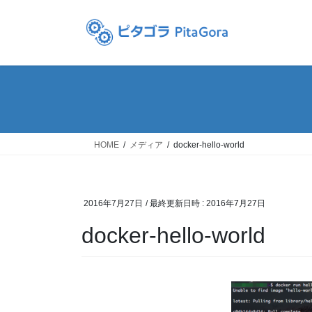
コ
ナ
ン
ビ
テ
ゲ
ン
ー
ツ
シ
へ
ョ
ス
ン
キ
に
ッ
移
HOME
メディア
docker-hello-world
プ
動
2016年7月27日
/ 最終更新日時 :
2016年7月27日
docker-hello-world