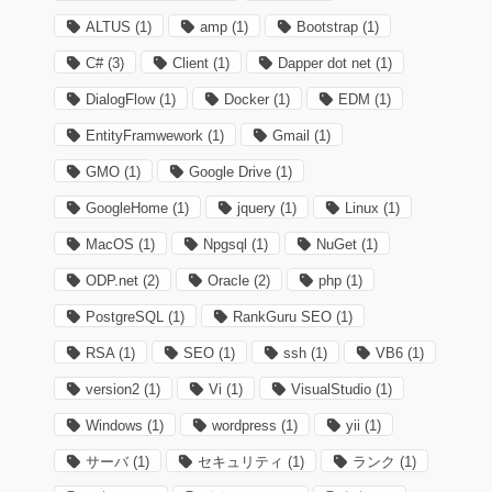
ALTUS
(1)
amp
(1)
Bootstrap
(1)
C#
(3)
Client
(1)
Dapper dot net
(1)
DialogFlow
(1)
Docker
(1)
EDM
(1)
EntityFramwework
(1)
Gmail
(1)
GMO
(1)
Google Drive
(1)
GoogleHome
(1)
jquery
(1)
Linux
(1)
MacOS
(1)
Npgsql
(1)
NuGet
(1)
ODP.net
(2)
Oracle
(2)
php
(1)
PostgreSQL
(1)
RankGuru SEO
(1)
RSA
(1)
SEO
(1)
ssh
(1)
VB6
(1)
version2
(1)
Vi
(1)
VisualStudio
(1)
Windows
(1)
wordpress
(1)
yii
(1)
サーバ
(1)
セキュリティ
(1)
ランク
(1)