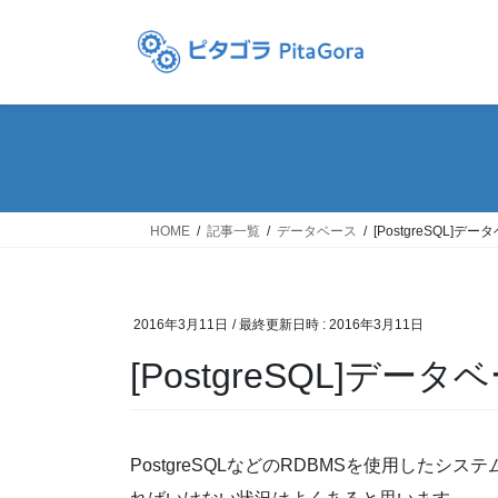
コ
ナ
ン
ビ
テ
ゲ
ン
ー
ツ
シ
へ
ョ
ス
ン
キ
に
ッ
移
HOME
記事一覧
データベース
[PostgreSQL]
プ
動
2016年3月11日
/ 最終更新日時 :
2016年3月11日
[PostgreSQL]デ
PostgreSQLなどのRDBMSを使用した