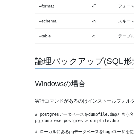
–format
-F
フォー
–schema
-n
スキー
–table
-t
テーブ
論理バックアップ(SQL形
Windowsの場合
実行コマンドがあるのはインストールフォルダのb
# postgresデータベースをdumpfile.dmpと言う
pg_dump.exe postgres > dumpfile.dmp
# ローカルにあるpgデータベースをhogeユーザを使用