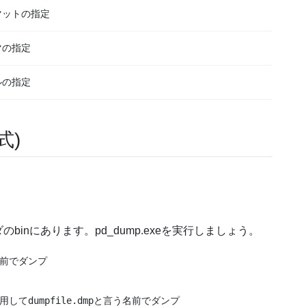
マットの指定
マの指定
ルの指定
式)
inにあります。pd_dump.exeを実行しましょう。
名前でダンプ

してdumpfile.dmpと言う名前でダンプ
