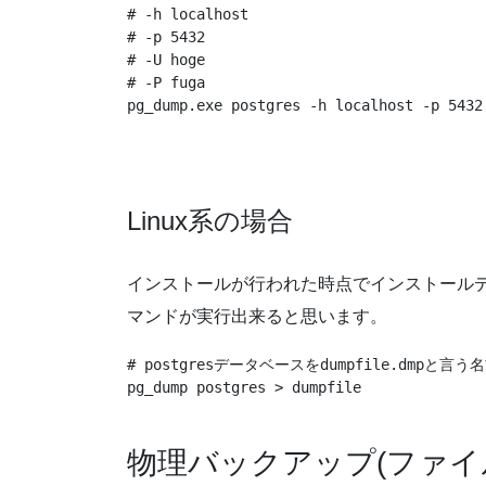
# -h localhost

# -p 5432

# -U hoge

# -P fuga

pg_dump.exe postgres -h localhost -p 5432
Linux系の場合
インストールが行われた時点でインストール
マンドが実行出来ると思います。
# postgresデータベースをdumpfile.dmpと言う
pg_dump postgres > dumpfile
物理バックアップ(ファイ