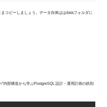
まコピーしましょう。データ自体ははdataフォルダに
=”JP” title=”内部構造から学ぶPostgreSQL 設計・運用計画の鉄則