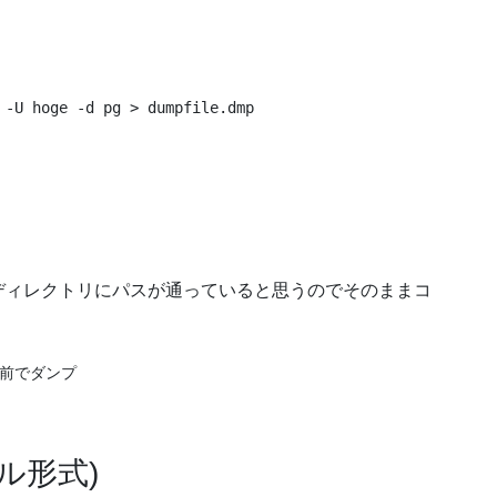
 -U hoge -d pg > dumpfile.dmp
ディレクトリにパスが通っていると思うのでそのままコ
名前でダンプ

ル形式)