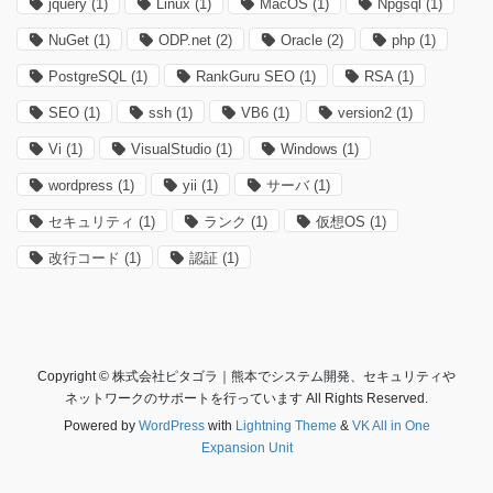
jquery
(1)
Linux
(1)
MacOS
(1)
Npgsql
(1)
NuGet
(1)
ODP.net
(2)
Oracle
(2)
php
(1)
PostgreSQL
(1)
RankGuru SEO
(1)
RSA
(1)
SEO
(1)
ssh
(1)
VB6
(1)
version2
(1)
Vi
(1)
VisualStudio
(1)
Windows
(1)
wordpress
(1)
yii
(1)
サーバ
(1)
セキュリティ
(1)
ランク
(1)
仮想OS
(1)
改行コード
(1)
認証
(1)
Copyright © 株式会社ピタゴラ｜熊本でシステム開発、セキュリティや
ネットワークのサポートを行っています All Rights Reserved.
Powered by
WordPress
with
Lightning Theme
&
VK All in One
Expansion Unit