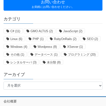
お問い合わせ
お気軽にお問い合わせください。
カテゴリ
C#
(11)
GMO ALTUS
(2)
JavaScript
(2)
Linux
(6)
PHP
(1)
RubyOnRails
(2)
SEO
(2)
Windows
(4)
Wordpress
(8)
XServer
(1)
その他
(1)
データベース
(1)
プログラミング
(20)
レンタルサーバ
(3)
未分類
(8)
アーカイブ
ア
ー
カ
イ
会社概要
ブ