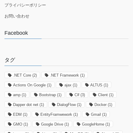
プライバシーポリシー
お問い合わせ
Facebook
タグ
.NET Core
(2)
.NET Framework
(1)
Actions On Google
(1)
ajax
(1)
ALTUS
(1)
amp
(1)
Bootstrap
(1)
C#
(3)
Client
(1)
Dapper dot net
(1)
DialogFlow
(1)
Docker
(1)
EDM
(1)
EntityFramwework
(1)
Gmail
(1)
GMO
(1)
Google Drive
(1)
GoogleHome
(1)